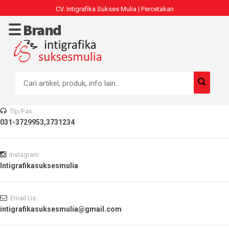
CV. Intigrafika Sukses Mulia | Percetakan
Home
☰ Brand
Home
Produk
Tlp/Fax
031-3729953,3731234
Instagram
Intigrafikasuksesmulia
Email Us
intigrafikasuksesmulia@gmail.com