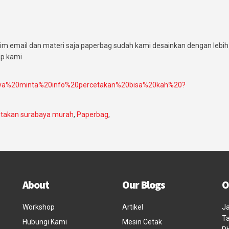
m email dan materi saja paperbag sudah kami desainkan dengan lebih
ap kami
ya%20minta%20info%20percetakan%20bisa%20kah%20?
etakan surabaya murah
,
Paperbag
,
About
Our Blogs
O
Workshop
Artikel
Ja
Ta
Hubungi Kami
Mesin Cetak