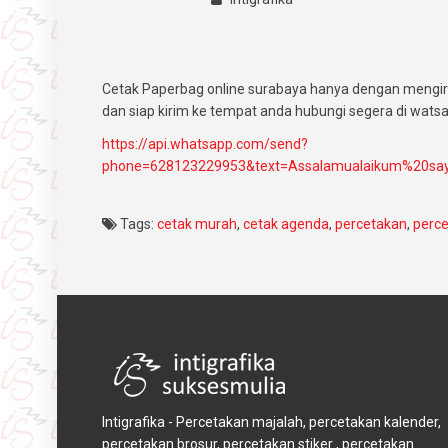
Cetak Paperbag online surabaya hanya dengan mengiri
dan siap kirim ke tempat anda hubungi segera di wats
https://api.whatsapp.com/send?
phone=628123229953&text=Assalamualaikum%20sa
Tags:
cetak murah
,
cetak agenda
,
percetakan
,
perc
Intigrafika - Percetakan majalah, percetakan kalender,
percetakan brosur, percetakan stiker , percetakan