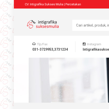
CV. Intigrafika Sukses Mulia | Percetakan
Home
Home
Produk
Tlp/Fax
Instagram
031-3729953,3731234
Intigrafikasuks