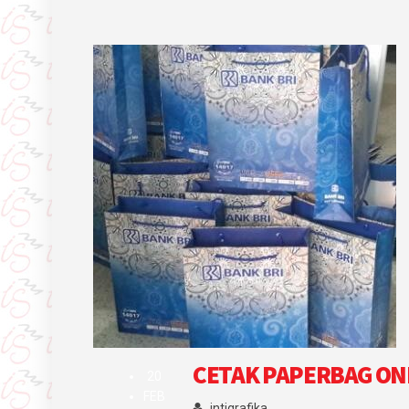
CETAK PAPERBAG ON
20
FEB
intigrafika