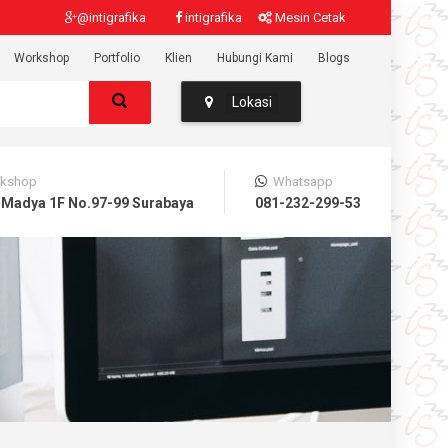
@intigrafika
intigrafika
Mesin Cetak
Workshop
Portfolio
Klien
Hubungi Kami
Blogs
Lokasi
kshop
Whatsapp
 Madya 1F No.97-99 Surabaya
081-232-299-53