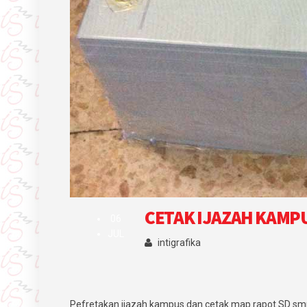
CETAK IJAZAH KAMP
06
JUL
intigrafika
Pefretakan ijazah kampus dan cetak map rapot SD smp 