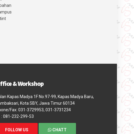
 bahan
Kampus
tint
ffice & Workshop
lan Kapas Madya 1F No.97-99, Kapas Madya Baru,
mbaksari, Kota SBY, Jawa Timur 60134
hone/Fax: 031-3729953, 031-3731234
: 081-232-299-53
FOLLOW US
CHATT