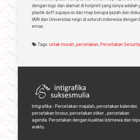
dengan logo dan alamat di hotprint yang isinya adalah
plastik doff supaya isi dari map berupa ijazah dan d
IAIN dan Universitas negri di seluruh indonesia dengan b
emas .
Tags:
cetak murah
,
percetakan
,
Percetakan Securit
Intigrafika - Percetakan majalah, percetakan kalender,
percetakan brosur, percetakan stiker , percetakan
agenda. Percetakan dengan kualitas Istimewa dan tep
waktu.