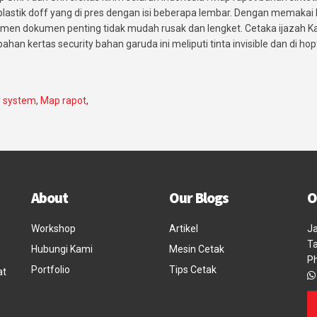
 plastik doff yang di pres dengan isi beberapa lembar. Dengan memakai
okumen dokumen penting tidak mudah rusak dan lengket. Cetaka ijazah 
ahan kertas security bahan garuda ini meliputi tinta invisible dan di hop
y system
,
Map rapot
,
About
Our Blogs
O
Workshop
Artikel
Ja
Ta
Hubungi Kami
Mesin Cetak
P
Portfolio
Tips Cetak
at