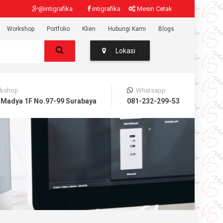
@intigrafika
intigrafika
Mesin Cetak
Workshop
Portfolio
Klien
Hubungi Kami
Blogs
Lokasi
kshop
Whatsapp
 Madya 1F No.97-99 Surabaya
081-232-299-53