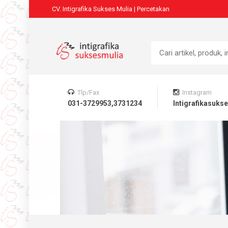
CV. Intigrafika Sukses Mulia | Percetakan
Home
Home
Produk
Tlp/Fax
Instagram
031-3729953,3731234
Intigrafikasuks